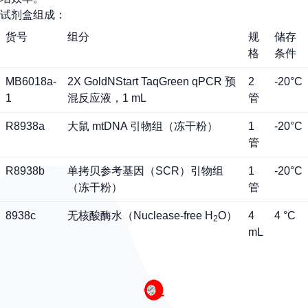
试剂盒组成：
货号
组分
规
储存
格
条件
MB6018a-
2X GoldNStart TaqGreen qPCR 预
2
-20°C
1
混反应液，1 mL
管
R8938a
大鼠 mtDNA 引物组（冻干粉）
1
-20°C
管
R8938b
单拷贝参考基因（SCR）引物组
1
-20°C
（冻干粉）
管
8938c
无核酸酶水（Nuclease-free H
O）
4
4 °C
2
mL