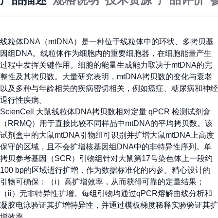
线粒体DNA（mtDNA）是一种位于线粒体中的环状、多拷贝基
因组DNA。线粒体作为细胞内的重要细胞器，在细胞能量产生
过程中发挥关键作用。细胞的能量生成能力取决于mtDNA的完
整性及其拷贝数。大量研究表明，mtDNA拷贝数的变化与衰老
以及多种与年龄相关的疾病密切相关，例如癌症、糖尿病和神经
退行性疾病。
ScienCell 大鼠线粒体DNA拷贝数相对定量 qPCR 检测试剂盒
（RRMQ）用于直接比较不同样品中mtDNA的平均拷贝数。该
试剂盒中的大鼠mtDNA引物组可识别并扩增大鼠mtDNA上高度
保守的区域，且不会扩增核基因组DNA中的非特异性序列。单
拷贝参考基因（SCR）引物组针对大鼠第17号染色体上一段约
100 bp的区域进行扩增，作为数据标准化的内参。精心设计的
引物可确保：（i）高扩增效率，从而获得可靠的定量结果；
（ii）无非特异性扩增。每组引物均通过qPCR熔解曲线分析和
凝胶电泳验证其扩增特异性，并通过模板梯度稀释实验验证其扩
增效率。