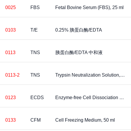
0025
FBS
Fetal Bovine Serum (FBS), 25 ml
0103
T/E
0.25% 胰蛋白酶/EDTA
0113
TNS
胰蛋白酶/EDTA 中和液
0113-2
TNS
Trypsin Neutralization Solution, 200 ml
0123
ECDS
Enzyme-free Cell Dissociation Solution, 100 ml
0133
CFM
Cell Freezing Medium, 50 ml