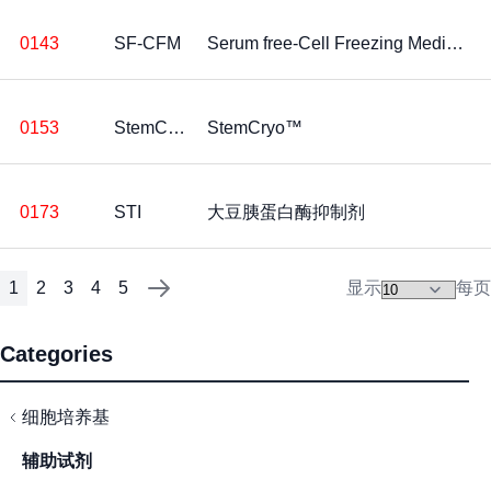
0143
SF-CFM
Serum free-Cell Freezing Medium, 50 ml
0153
StemCryo
StemCryo™
0173
STI
大豆胰蛋白酶抑制剂
1
2
3
4
5
显示
每页
页面
您当前正在阅读页
页面
页面
页面
页面
页面
下一页
Categories
细胞培养基
辅助试剂