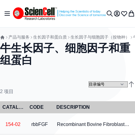
跳到内容
切换导航
我的账户
收藏夹
我
搜索
产品与服务
生长因子和蛋白质
生长因子与细胞因子（按物种）
牛生长因子、细胞因子和重
组蛋白
设
2
项目
CATALOG NO
CODE
DESCRIPTION
154-02
rbbFGF
Recombinant Bovine Fibroblast Growth Factor-basic