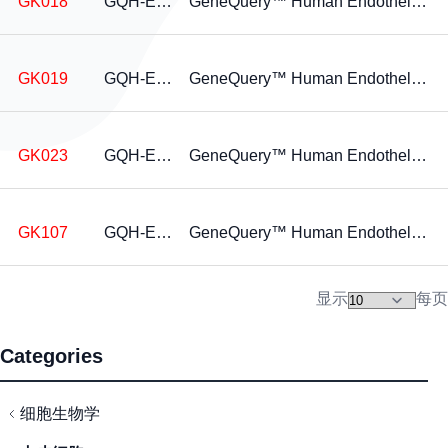
GK018
GQH-EPH
GeneQuery™ Human Endothelial Cell Heterogeneity qPCR Array Kit
GK019
GQH-END
GeneQuery™ Human Endothelial Cell Biology qPCR Array Kit
GK023
GQH-ECD
GeneQuery™ Human Endothelial Cell Differentiation qPCR Array Kit
GK107
GQH-EDN
GeneQuery™ Human Endothelin Signaling qPCR Array Kit
显示
每页
Categories
细胞生物学