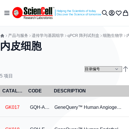
跳到内容
切换导航
我的账户
收藏夹
我
搜索
产品与服务
遗传学与基因组学
qPCR 阵列试剂盒
细胞生物学
内皮细胞
设
5
项目
CATALOG NO
CODE
DESCRIPTION
GK017
GQH-ANG
GeneQuery™ Human Angiogenesis qPCR Array Kit