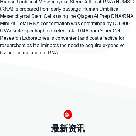
Human Umbilical Mesenchymal Stem Cell total RNA (HUMSC
tRNA) is prepared from early passage Human Umbilical
Mesenchymal Stem Cells using the Qiagen AllPrep DNA/RNA
Mini kit. Total RNA concentration was determined by DU 800
UV/Visible spectrophotometer. Total RNA from ScienCell
Research Laboratories is convenient and cost effective for
researchers as it eliminates the need to acquire expensive
tissues for isolation of RNA.
最新资讯