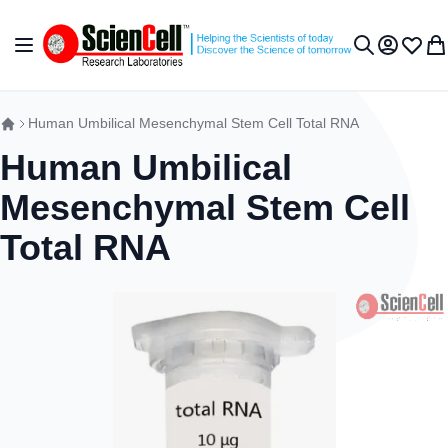
跳到内容
切换导航
我的账户
收藏夹
我
搜索
Human Umbilical Mesenchymal Stem Cell Total RNA
Human Umbilical
Mesenchymal Stem Cell
Total RNA