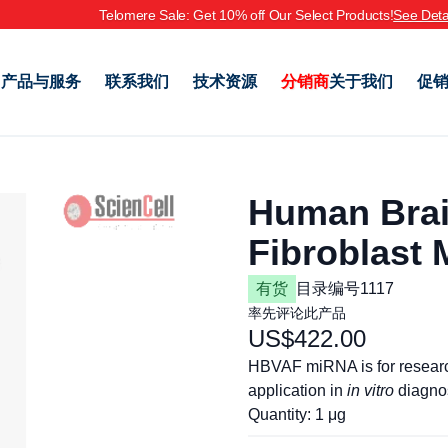
Telomere Sale: Get 10% off Our Select Products!
See Deta
产品与服务
联系我们
技术资源
分销商
关于我们
促
Human Brain
Fibroblast
有货
目录编号
1117
率先评论此产品
US$422.00
HBVAF miRNA is for research 
application in
in vitro
diagnos
Quantity: 1 μg