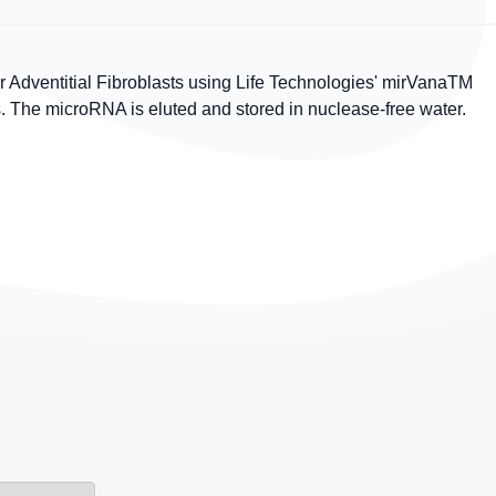
Adventitial Fibroblasts using Life Technologies' mirVanaTM
s. The microRNA is eluted and stored in nuclease-free water.