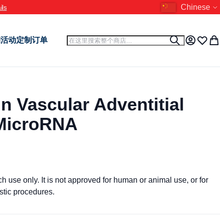
语言
Chinese
ils
搜索
销活动
定制订单
搜索
我的账户
收藏夹
我
 Vascular Adventitial
 MicroRNA
use only. It is not approved for human or animal use, or for
tic procedures.