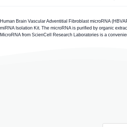
Human Brain Vascular Adventitial Fibroblast microRNA (HBVAF
miRNA Isolation Kit. The microRNA is purified by organic extrac
MicroRNA from ScienCell Research Laboratories is a convenient 