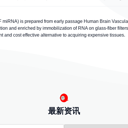
 miRNA) is prepared from early passage Human Brain Vascular 
tion and enriched by immobilization of RNA on glass-fiber filter
and cost effective alternative to acquiring expensive tissues.
最新资讯