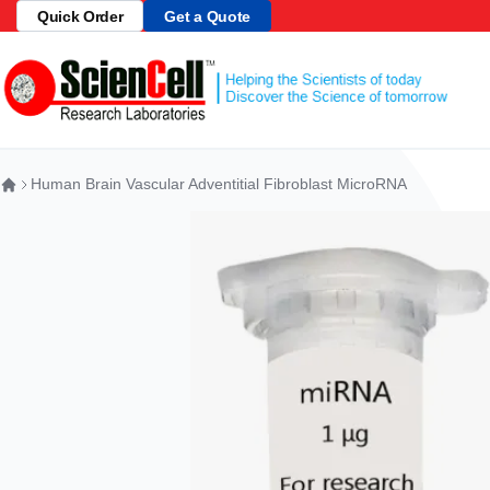
Quick Order
Get a Quote
跳到内容
Human Brain Vascular Adventitial Fibroblast MicroRNA